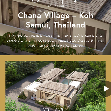
Chana Village – Koh
Samui, Thailand
ברוכים הבאים לכפר צ'אנה, אחוזת מגורים פרטית של שש וילות
זהות, השוכנת בלב סביבה טבעית, שקטה ושמורה, בחורשת הקוקוס
השופעת של נא מואנג, בדרום קוסמוי.