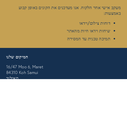
מעקב אישי אחר הלקוח. אנו מעדכנים את הקונים באופן קבוע
באמצעות:
דוחות צילום/וידאו
שיחות וידאו חיות מהאתר
תמיכה טכנית עד המסירה
המיקום שלנו
16/47 Moo 6, Maret
84310 Koh Samui
תאילנד
.
אתה מוצא אותנו כאן בגוגל מפות
מַגָע
info@horizon-development-samui.com
+66 96 676 4627
+66 96 676 4627