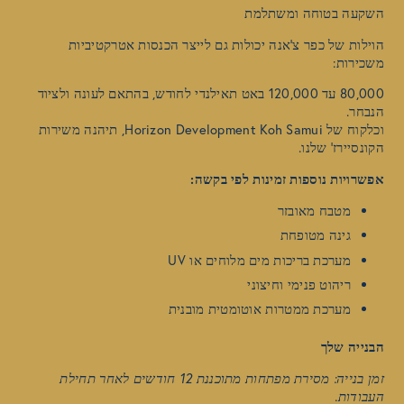
השקעה בטוחה ומשתלמת
הוילות של כפר צ'אנה יכולות גם לייצר הכנסות אטרקטיביות
משכירות:
80,000 עד 120,000 באט תאילנדי לחודש, בהתאם לעונה ולציוד
הנבחר.
וכלקוח של Horizon Development Koh Samui, תיהנה משירות
הקונסיירז' שלנו.
אפשרויות נוספות זמינות לפי בקשה:
מטבח מאובזר
גינה מטופחת
מערכת בריכות מים מלוחים או UV
ריהוט פנימי וחיצוני
מערכת ממטרות אוטומטית מובנית
הבנייה שלך
זמן בנייה: מסירת מפתחות מתוכננת 12 חודשים לאחר תחילת
העבודות.