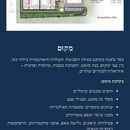
מִקוּם
כפר צ'אנה ממוקם באחת השכונות השלוות והאותנטיות ביותר באי,
בין עצי קוקוס, בנה מואנג. הסביבה טבעית, טרופית ופרטית –
אידיאלית למגורים שלווים.
בקרבת מקום:
חופים שקטים ובתוליים
מפלי נה מואנג ושבילי טבע
שווקים מקומיים ומסעדות תאילנדיות
מכוני עיסוי וספא מסורתיים
פעילויות: קיאקים, גלישת סאפ, אופני טרקטורונים, הרפתקאות
בצמרות העצים