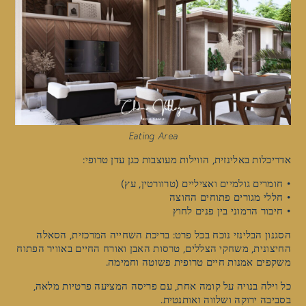
Eating Area
אדריכלות באלינזית, הווילות מעוצבות כגן עדן טרופי:
• חומרים גולמיים ואציליים (טרוורטין, עץ)
• חללי מגורים פתוחים החוצה
• חיבור הרמוני בין פנים לחוץ
הסגנון הבלינזי נוכח בכל פרט: בריכת השחייה המרכזית, הסאלה
החיצונית, משחקי הצללים, טרסות האבן ואורח החיים באוויר הפתוח
משקפים אמנות חיים טרופית פשוטה וחמימה.
כל וילה בנויה על קומה אחת, עם פריסה המציעה פרטיות מלאה,
בסביבה ירוקה ושלווה ואותנטית.